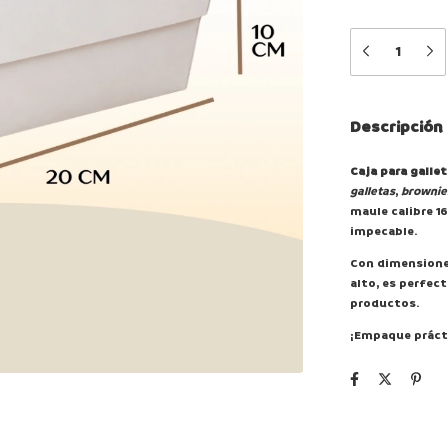
Descripción
Caja para galle
galletas
,
brownie
maule calibre 1
impecable.
Con dimensiones
alto, es perfec
productos.
¡Empaque prácti