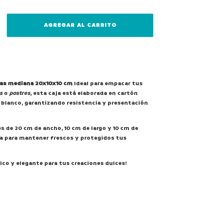
tas mediana 20x10x10 cm
Ideal para empacar tus
s
o
postres
, esta caja está elaborada en cartón
6 blanco, garantizando resistencia y presentación
 de 20 cm de ancho, 10 cm de largo y 10 cm de
ta para mantener frescos y protegidos tus
co y elegante para tus creaciones dulces!