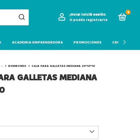
0
¡Hola!
Iniciá sesión
O podés registrarte
S
ACADEMIA EMPRENDEDORA
PROMOCIONES
CREDITO
 ↓
>
BOMBONES
>
CAJA PARA GALLETAS MEDIANA 20*10*10
ARA GALLETAS MEDIANA
10