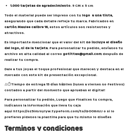
1.000 tarjetas de agradecimiento
. 9 CM x 5 cm
Todo el material puede ser impreso con tu
logo a una tinta
,
asegurando que cada detalle refleje tu marca. Fabricados en
cartón Maulee calibre 16
, estos artículos son resistentes y
atractivos.
Es importante mencionar que el valor del kit
no incluye el diseño
del logo, ni de la tarjeta
. Para personalizar tu pedido, envíanos tu
archivo en alta calidad al correo
gotittas@gmail.com
después de
realizar tu compra.
Dale a tus joyas el toque profesional que merecen y destaca en el
mercado con este kit de presentación excepcional.
⚠️⏱️Tiempo de entrega 15 días hábiles (lunes a viernes no festivos)
contados a partir del momento que apruebas el digital!
Para personalizar tu pedido, Luego que finalices tu compra,
indícanos la información que lleva tu caja
aqui
https://oz5imrsylyw.typeform.com/to/ibOO8mIJ
o si lo
prefieres pidenos la plantilla para que tu mismo lo diseñes
Terminos y condiciones