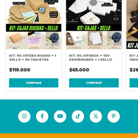
KIT: 50 JOYERO RIGIDO + 1
KIT: 50 JOYEROS + 100
KIT 
SELLO + 50 TARJETAS
EXHIBIDORES + 1 SELLO
UNI
$119.000
$65.000
$2