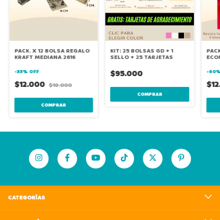
PACK. X 12 BOLSA REGALO
KIT: 25 BOLSAS GD + 1
PACK
KRAFT MEDIANA 2616
SELLO + 25 TARJETAS
ECO
-
33
%
OFF
$95.000
-
60
$12.000
$1
$18.000
COMPRAR
CATEGORÍAS