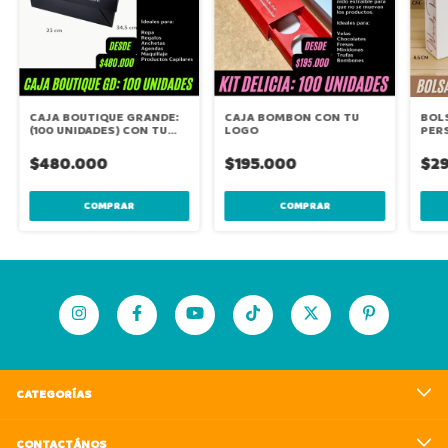
CAJA BOUTIQUE GRANDE:
CAJA BOMBON CON TU
BOL
(100 UNIDADES) CON TU
LOGO
PERS
LOGO
(36X
$480.000
$195.000
$2
COMPRAR
COMPRAR
CATEGORÍAS
CONTACTÁNOS