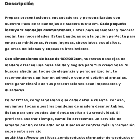
Descripción
Prepara presentaciones encantadoras y personalizadas con
nuestro Pack de 12 Bandejas de Madera 10X10 cm.
Cada paquete
incluye 12 bandejas desmontables
, listas para ensamblar y decorar
según tus necesidades. Estas bandejas son la opción perfecta para
empacar minidonas, fresas jugosas, chocolates exquisitos,
galletas deliciosas y cupcakes irresistibles.
Con dimensiones de base de 10X10X2cm
, nuestras bandejas de
madera ofrecen una base sólida y segura para tus creaciones. Si
buscas añadir un toque de elegancia y personalización, te
recomendamos aplicar un adhesivo como el colbón al armarlas.
Esto garantizará que tus presentaciones sean impecables y
duraderas.
En Gotittas, comprendemos que cada detalle cuenta. Por eso,
enviamos todas nuestras bandejas de madera desmontables,
listas para que puedas dar rienda suelta a tu creatividad. Si
prefieres ahorrar tiempo, también ofrecemos un servicio de
armado por un costo adicional. Puedes encontrar más información
sobre este servicio
aquí:
https://www.gotittas.com/productos/armado-de-productos-