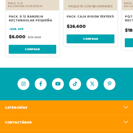
PACK. X 12 BANDEJA
PACK. CAJA RIGIDA 15X15X5
PQT.
RECTANGULAR PEQUEÑA
REC
KRA
$26.400
-
52
%
OFF
$18
$6.000
$12.600
COMPRAR
CATEGORÍAS
CONTACTÁNOS