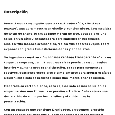
Descripción
Presentamos con orgullo nuestra cautivadora "Caja Ventana
10x10x6", una obra maestra en diseño y funcionalidad
. Con medidas
de 10 cm de ancho, 10 cm de largo y 6 cm de alto,
esta caja es una
solución versátil y encantadora para embellecer tus regalos,
resaltar tus jabones artesanales, realzar tus postres exquisitos y
exponer con gracia tus deliciosas donas y chocolates.
Su ingeniosa construcción
con una ventana transparente
añade un
toque de sorpresa, permitiendo una vista previa de su contenido
interior y aumentando la anticipación. Ya sea para momentos
festivos, ocasiones especiales o simplemente para alegrar el día de
alguien, esta caja se presenta como una impresionante opción.
Elaborada en carton blanco, esta caja no solo es una solución de
empaque sino una forma de expresión artística. Cada caja es una
declaración de amor por los detalles y el cuidado en la
presentación.
Con un
paquete que contiene 12 unidades
, ofrecemos la opción
perfecta para aquellos que buscan abastecerse al por mayor y