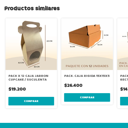
Productos similares
PACK X 12 CAJA JARRON
PACK. CAJA RIGIDA 15X15X5
PACK
CUPCAKE / SUCULENTA
REC
KRA
$26.400
$19.200
$14
COMPRAR