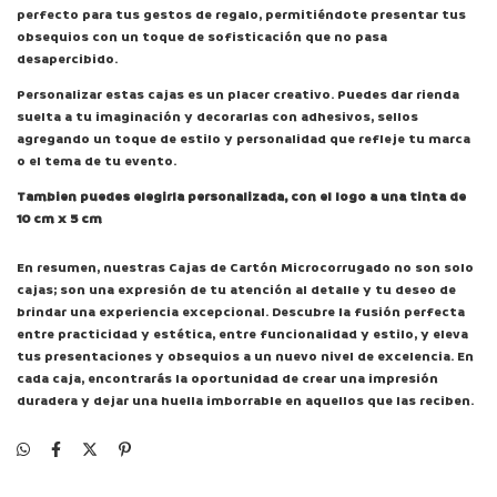
perfecto para tus gestos de regalo, permitiéndote presentar tus
obsequios con un toque de sofisticación que no pasa
desapercibido.
Personalizar estas cajas es un placer creativo. Puedes dar rienda
suelta a tu imaginación y decorarlas con adhesivos, sellos
agregando un toque de estilo y personalidad que refleje tu marca
o el tema de tu evento.
Tambien puedes elegirla personalizada, con el logo a una tinta de
10 cm x 5 cm
En resumen, nuestras Cajas de Cartón Microcorrugado no son solo
cajas; son una expresión de tu atención al detalle y tu deseo de
brindar una experiencia excepcional. Descubre la fusión perfecta
entre practicidad y estética, entre funcionalidad y estilo, y eleva
tus presentaciones y obsequios a un nuevo nivel de excelencia. En
cada caja, encontrarás la oportunidad de crear una impresión
duradera y dejar una huella imborrable en aquellos que las reciben.