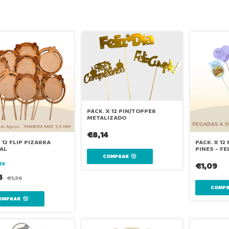
PACK. X 12 PIN/TOPPER
METALIZADO
€8,14
 12 FLIP PIZARRA
PACK. X 12
AL
PINES - FE
COMPRAR
FF
€1,09
8
€1,36