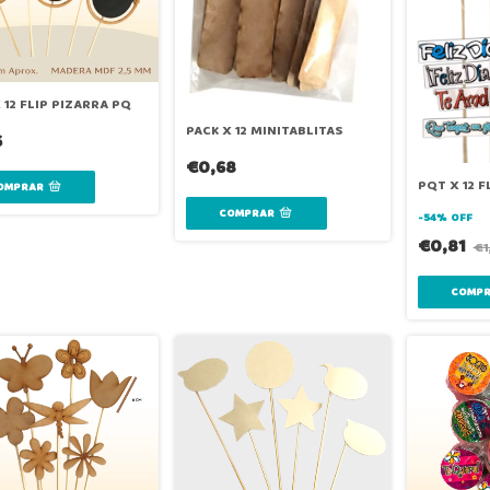
 12 FLIP PIZARRA PQ
PACK X 12 MINITABLITAS
6
€0,68
PQT X 12 
-
54
%
OFF
€0,81
€1