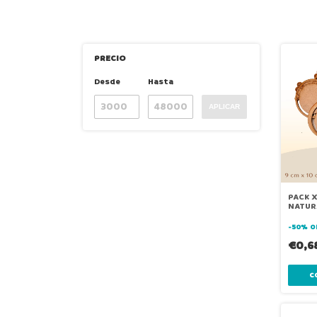
PRECIO
Desde
Hasta
APLICAR
PACK X
NATUR
-
50
%
O
€0,6