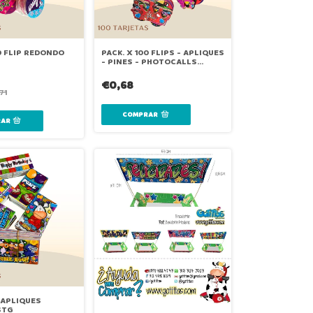
0 FLIP REDONDO
PACK. X 100 FLIPS - APLIQUES
- PINES - PHOTOCALLS
GRANDES
€0,68
71
 APLIQUES
STG