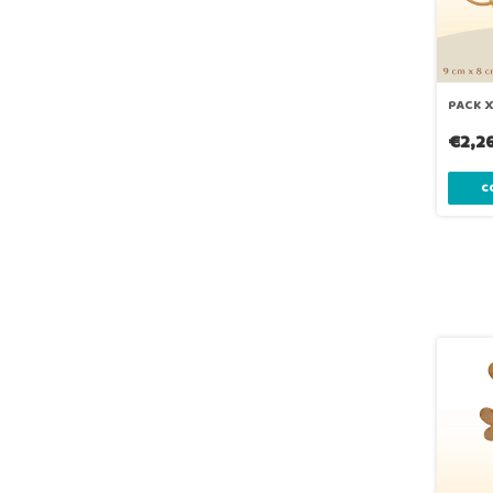
PACK X
€2,2