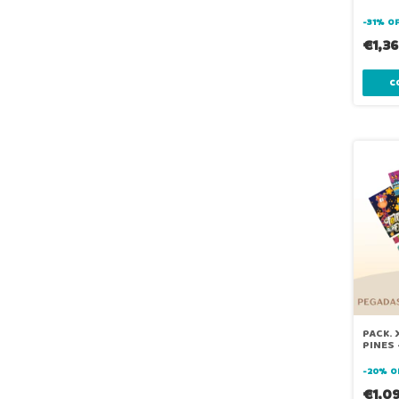
PEQUE
-
31
%
O
€1,3
PACK. 
PINES
-
20
%
O
€1,0