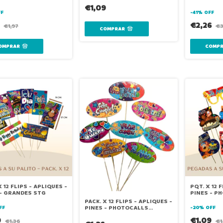
ÑO
€1,09
FF
-
41
%
OFF
6
€2,26
€1,97
€3
X 12 FLIPS - APLIQUES -
PQT. X 12 
 - GRANDES STG
PINES - P
GRANDES
PACK. X 12 FLIPS - APLIQUES -
PINES - PHOTOCALLS
FF
-
20
%
OFF
RIGIDOS
9
€1,09
€1,36
€1