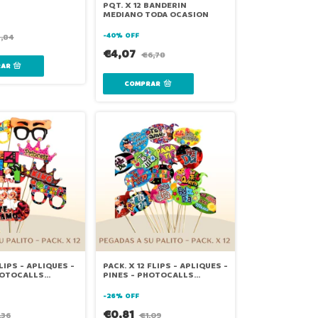
PQT. X 12 BANDERIN
MEDIANO TODA OCASION
-
40
%
OFF
,84
€4,07
€6,78
FLIPS - APLIQUES -
PACK. X 12 FLIPS - APLIQUES -
HOTOCALLS
PINES - PHOTOCALLS
PEQUEÑO
-
26
%
OFF
€0,81
,36
€1,09