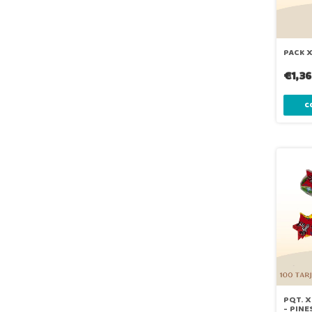
PACK X
€1,36
PQT. X
- PIN