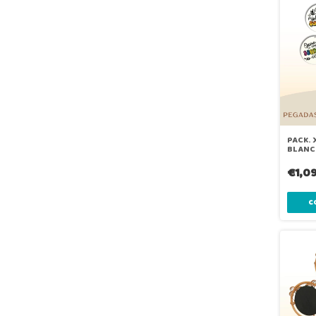
PACK. 
BLANC
€1,0