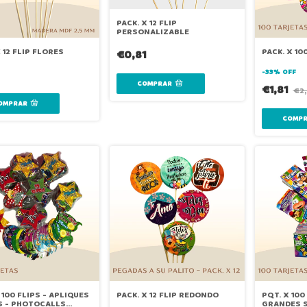
PACK. X 12 FLIP
PERSONALIZABLE
 12 FLIP FLORES
PACK. X 10
€0,81
-
33
%
OFF
€1,81
€2,
 100 FLIPS - APLIQUES
PACK. X 12 FLIP REDONDO
PQT. X 100
ES - PHOTOCALLS
GRANDES 