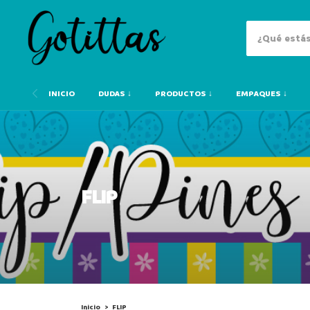
INICIO
DUDAS ↓
PRODUCTOS ↓
EMPAQUES ↓
FLIP
Inicio
>
FLIP