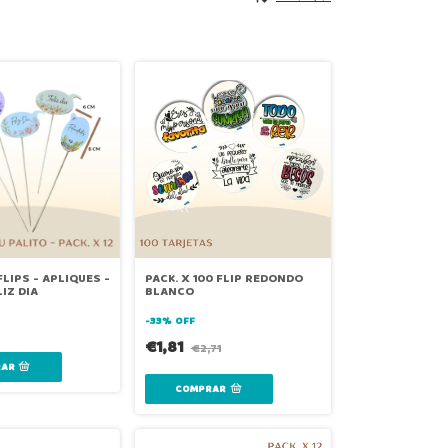
 FLIPS - APLIQUES -
PACK. X 100 FLIP REDONDO
LIZ DIA
BLANCO
-
33
%
OFF
€1,81
€2,71