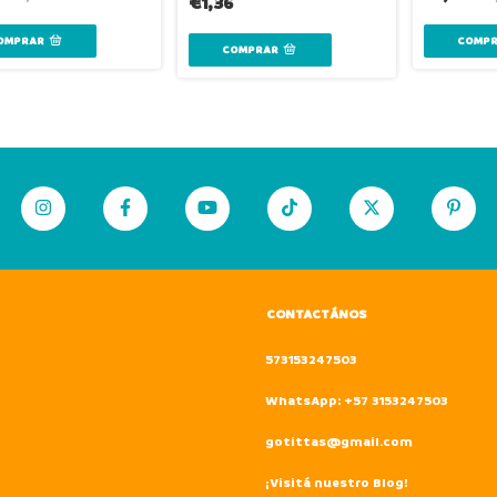
€1,36
CONTACTÁNOS
573153247503
WhatsApp: +57 3153247503
gotittas@gmail.com
¡Visitá nuestro Blog!