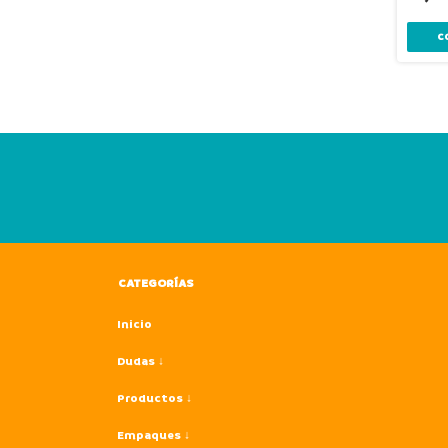
CATEGORÍAS
Inicio
Dudas ↓
Productos ↓
Empaques ↓