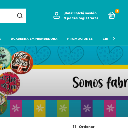
0
¡Hola!
Iniciá sesión
O podés registrarte
S
ACADEMIA EMPRENDEDORA
PROMOCIONES
CREDITO
Ordenar