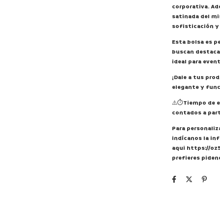
corporativa. Ad
satinada del mi
sofisticación y
Esta bolsa es 
buscan destacar
ideal para even
¡Dale a tus pro
elegante y func
⚠️⏱️Tiempo de en
contados a part
Para personaliz
indícanos la in
aqui
https://o
prefieres piden