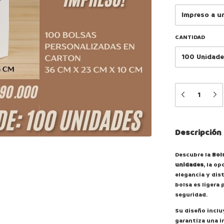
CANTIDAD
Descripción
Descubre la
Bol
unidades
, la o
elegancia y dis
bolsa es ligera 
seguridad.
Su diseño inclu
garantiza una i