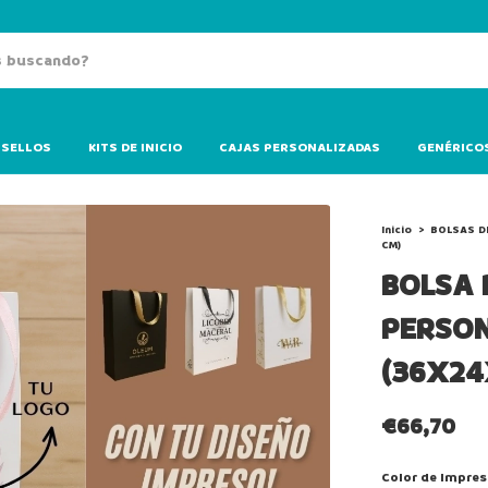
SELLOS
KITS DE INICIO
CAJAS PERSONALIZADAS
GENÉRICO
Inicio
>
BOLSAS D
CM)
BOLSA 
PERSON
(36X24
€66,70
Color de Impres