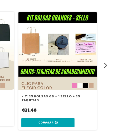
PACK. X 12 BOL
PEQUEÑA KRAFT
KIT: 25 BOLSAS GD + 1 SELLO + 25
TARJETAS
€4,48
€21,48
COMPRAR