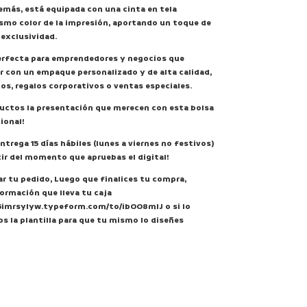
emás, está equipada con una cinta en tela
smo color de la impresión, aportando un toque de
 exclusividad.
perfecta para emprendedores y negocios que
 con un empaque personalizado y de alta calidad,
tos, regalos corporativos o ventas especiales.
ductos la presentación que merecen con esta bolsa
ional!
trega 15 días hábiles (lunes a viernes no festivos)
ir del momento que apruebas el digital!
ar tu pedido, Luego que finalices tu compra,
formación que lleva tu caja
z5imrsylyw.typeform.com/to/ibOO8mIJ
o si lo
os la plantilla para que tu mismo lo diseñes