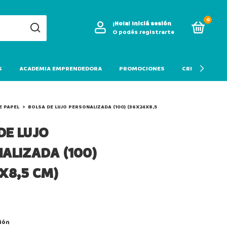
0
¡Hola!
Iniciá sesión
O podés registrarte
S
ACADEMIA EMPRENDEDORA
PROMOCIONES
CREDITO
E PAPEL
>
BOLSA DE LUJO PERSONALIZADA (100) (36X24X8,5
DE LUJO
ALIZADA (100)
X8,5 CM)
ión