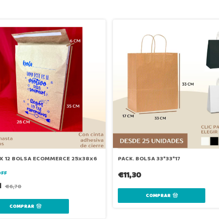
 X 12 BOLSA ECOMMERCE 25x38x6
PACK. BOLSA 33*33*17
OFF
€11,30
1
€6,78
COMPRAR
COMPRAR