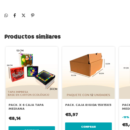
Productos similares
PACK. X 6 CAJA TAPA
PACK. CAJA RIGIDA 15X15X5
PACK
MEDIANA
MED
€5,97
€8,14
-
13
€5
COMPRAR