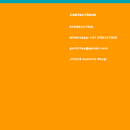
CONTACTÁNOS
573153247503
WhatsApp: +57 3153247503
gotittas@gmail.com
¡Visitá nuestro Blog!