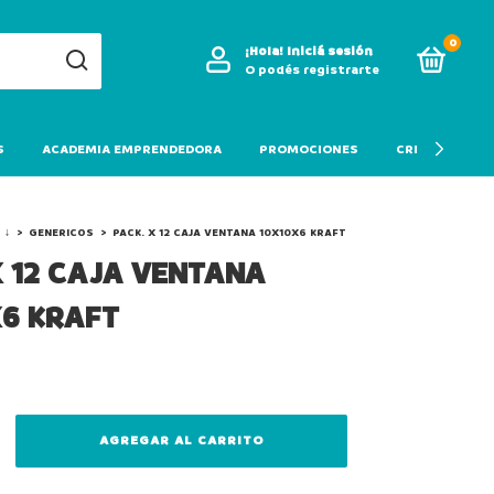
0
¡Hola!
Iniciá sesión
O podés registrarte
S
ACADEMIA EMPRENDEDORA
PROMOCIONES
CREDITO
 ↓
>
GENERICOS
>
PACK. X 12 CAJA VENTANA 10X10X6 KRAFT
X 12 CAJA VENTANA
6 KRAFT