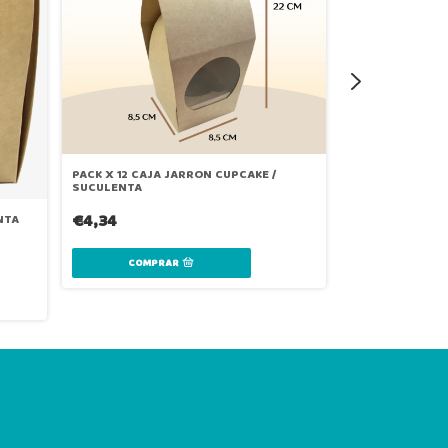
PACK X 12 CAJA JARRON CUPCAKE /
PACK. X 12 CAJ
SUCULENTA
KRAFT
€4,34
NTA
-
13
%
OFF
€5,43
€6,24
COMPR