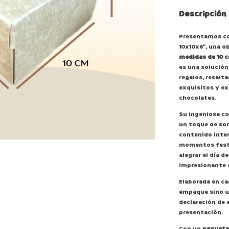
Descripción
Presentamos co
10x10x6", una o
medidas de 10 c
es una solución
regalos, resalt
exquisitos y ex
chocolates.
Su ingeniosa c
un toque de sor
contenido inter
momentos festi
alegrar el día d
impresionante 
Elaborada en ca
empaque sino un
declaración de a
presentación.
Con un
paquete