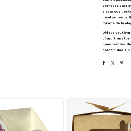
perfecta para a
elevar sus gest
nivel superior. 
misma de la ele
Déjate cautivar
cómo transform
memorables. Un
practicidad sin