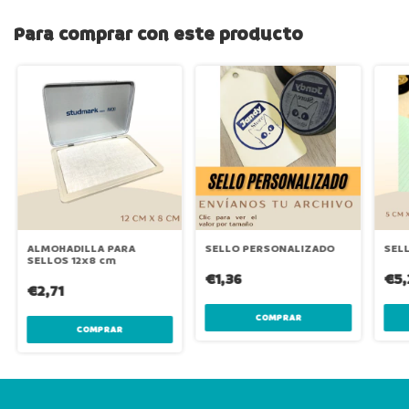
Para comprar con este producto
ALMOHADILLA PARA
SELLO PERSONALIZADO
SELL
SELLOS 12x8 cm
€1,36
€5,
€2,71
COMPRAR