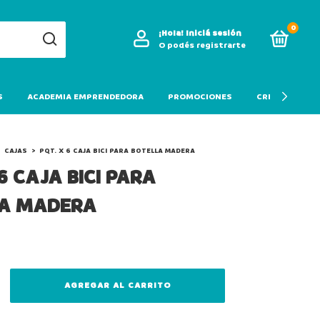
0
¡Hola!
Iniciá sesión
O podés registrarte
S
ACADEMIA EMPRENDEDORA
PROMOCIONES
CREDITO
CAJAS
>
PQT. X 6 CAJA BICI PARA BOTELLA MADERA
6 CAJA BICI PARA
LA MADERA