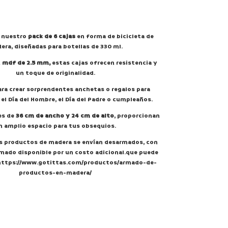
 nuestro
pack de 6 cajas
en forma de bicicleta de
era, diseñadas para botellas de 330 ml.
n
mdf de 2.5 mm,
estas cajas ofrecen resistencia y
un toque de originalidad.
ra crear sorprendentes anchetas o regalos para
 el Día del Hombre, el Día del Padre o cumpleaños.
es de
36 cm de ancho y 24 cm de alto
, proporcionan
n amplio espacio para tus obsequios.
s productos de madera se envían desarmados, con
rmado disponible por un costo adicional.que puede
https://www.gotittas.com/productos/armado-de-
productos-en-madera/