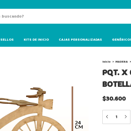
SELLOS
KITS DE INICIO
CAJAS PERSONALIZADAS
GENÉRICO
Inicio
>
MADERA
>
PQT. X 
BOTEL
$30.600