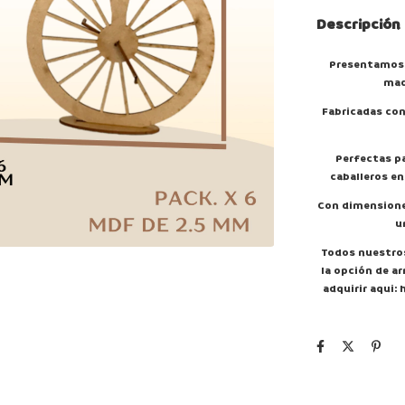
Descripción
Presentamos
mad
Fabricadas co
Perfectas pa
caballeros en
Con dimension
u
Todos nuestro
la opción de a
adquirir aqui: