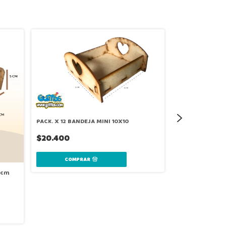
PACK. X 12 BANDEJA MINI 10X10
$20.400
 cm
PACK. X 12 COF
$36.000
COMPR