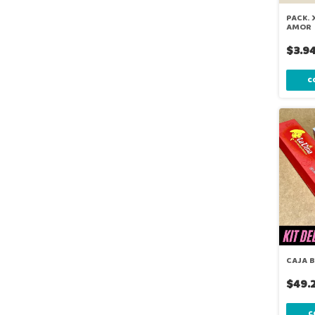
PACK. 
AMOR
$3.9
CAJA 
$49.
C