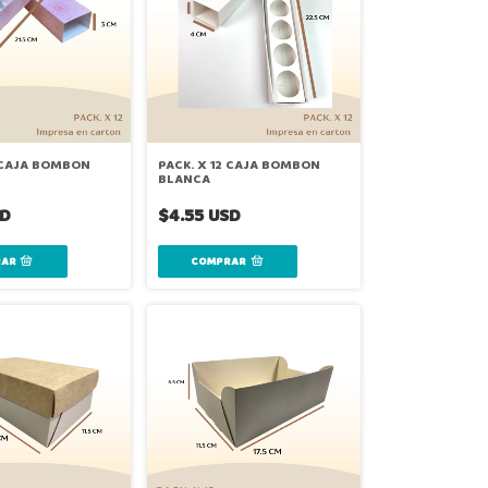
2 CAJA BOMBON
PACK. X 12 CAJA BOMBON
BLANCA
SD
$4.55 USD