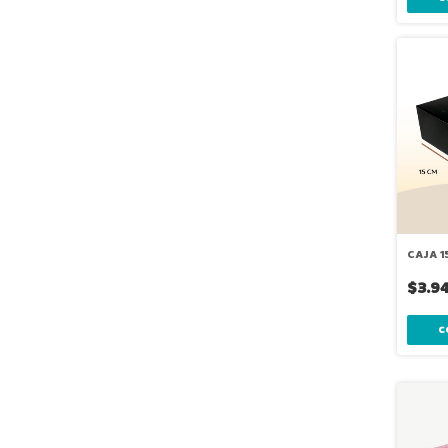
CAJA 
$3.9
C