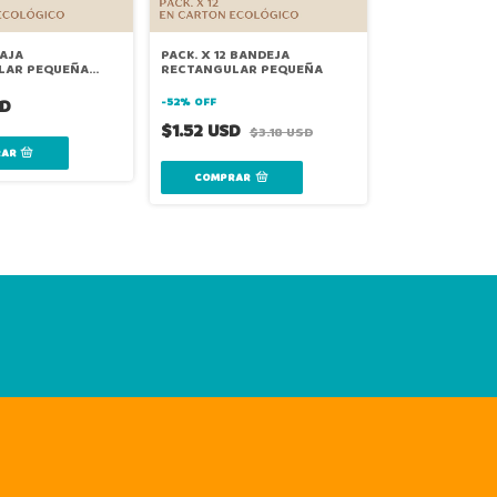
CAJA
PACK. X 12 BANDEJA
LAR PEQUEÑA
RECTANGULAR PEQUEÑA
SD
-
52
%
OFF
$1.52 USD
$3.18 USD