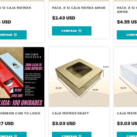
X 12 CAJA 15X15X5
PACK. X 12 CAJA 11X11X3 AMOR
PACK. X 1
AMOR
$2.43 USD
4 USD
$4.55 U
BOMBON CON TU LOGO
CAJA 15X15X5 KRAFT
CAJA 15X1
27 USD
$3.03 USD
$3.03 U
OMPRAR
COMPRAR
COMP