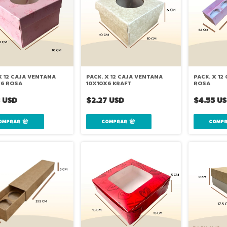
X 12 CAJA VENTANA
PACK. X 12 CAJA VENTANA
PACK. X 1
X6 ROSA
10X10X6 KRAFT
ROSA
3 USD
$2.27 USD
$4.55 U