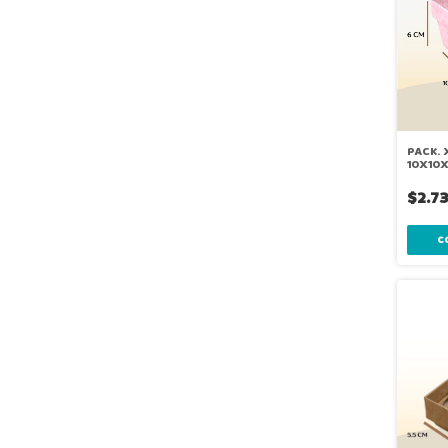
PACK. 
10X10
$2.7