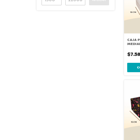
CAJA 
MEDIAN
$7.5
C