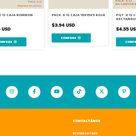
X 12 CAJA BOMBON
PACK. X 12 CAJA 15X15X5 ROJA
PQT. X 12 
RECTANGU
KRAFT
$3.94 USD
5 USD
$4.55 U
CONTACTÁNOS
573153247503