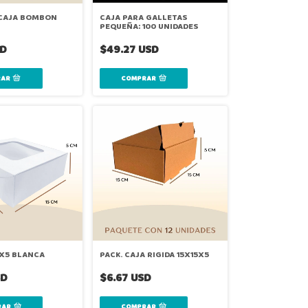
2 CAJA BOMBON
CAJA PARA GALLETAS
PEQUEÑA: 100 UNIDADES
SD
$49.27 USD
COMPRAR
5X5 BLANCA
PACK. CAJA RIGIDA 15X15X5
SD
$6.67 USD
RAR
COMPRAR