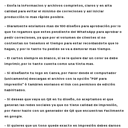
- Envía la informacion y archivos completos, claros y en alta
calidad para evitar el minimo de correciones y asi iniciar
producción lo mas rápido posible.
- Diaramente enviamos mas de 100 diseños para aprobación por lo
que te rogamos que estes pendiente del WhatsApp para aprobar o
pedir correciones, ya que por el volumen de clientes si no
contestas no tenemos el tiempo para estar recordandote que lo
hagas, y por lo tanto tu pedido se va a demorar mas tiempo.
- El carton siempre es blanco, si se le quiere dar un color se debe
imprimir, por lo tanto cuenta como una tinta mas.
- Si diseñaste tu logo en Canva, por favor desde el computador
(unicamente) descargas el archivo con la opción "PDF para
Impresión" ó tambien envianos el link con permisos de edición
habilitados.
- Si deseas que vaya un QR en tu diseño, no aceptamos el que
generan las redes sociales ya que no tiene calidad de impresión,
por favor hazlo con un generador de QR que encuentras facilmente
en google.
- Si quieres que un tono quede exacto en impresión debes darnos