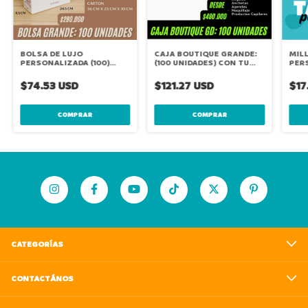
BOLSA DE LUJO
CAJA BOUTIQUE GRANDE:
MIL
PERSONALIZADA (100)
(100 UNIDADES) CON TU
PER
(36X24X8,5 CM)
LOGO
$74.53 USD
$121.27 USD
$17
COMPRAR
COMPRAR
CATEGORÍAS
CONTACTÁNOS