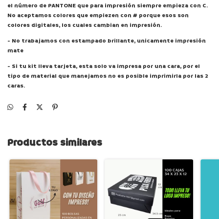
el número de PANTONE que para impresión siempre empieza con C.
No aceptamos colores que empiezen con # porque esos son
colores digitales, los cuales cambian en impresión.
- No trabajamos con estampado brillante, unicamente impresión
mate
- Si tu kit lleva tarjeta, esta solo va impresa por una cara, por el
tipo de material que manejamos no es posible imprimirla por las 2
caras.
Productos similares