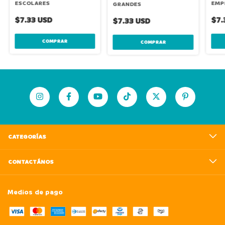
ESCOLARES
EMP
GRANDES
$7.33 USD
$7.
$7.33 USD
CATEGORÍAS
CONTACTÁNOS
Medios de pago