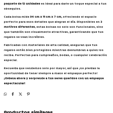
paquete de 12 unidades
es ideal para darle un toque especial a tus
obsequios.
Cada bolsa mide
34 cm x 11 cm x 7 cm
, ofreciendo el espacio
perfecto para esos detalles que alegran el día. Disponibles en
2
motivos diferentes
, estas bolsas no solo son funcionales, sino
que también son visualmente atractivas, garantizando que tus
regalos se vean increíbles.
Fabricadas con materiales de alta calidad, aseguran que tus
regalos estén bien protegidos mientras deslumbran a quien los
reciba. Perfectas para cumpleaños, bodas, o cualquier celebración
especial.
Recuerda que vendemos solo por mayor, así que ¡no pierdas la
oportunidad de tener siempre a mano el empaque perfecto!
¡Ordena ahora y sorprende a tus seres queridos con un empaque
espectacular!
Productos similares