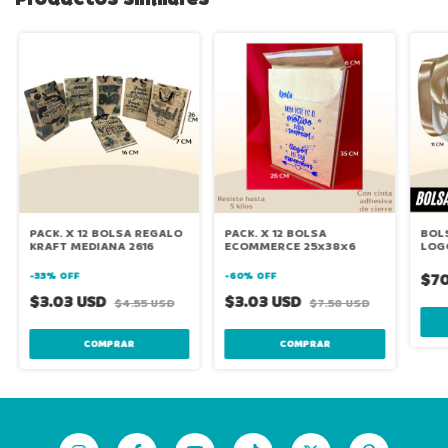
PACK. X 12 BOLSA REGALO
PACK. X 12 BOLSA
BOL
KRAFT MEDIANA 2616
ECOMMERCE 25x38x6
LOG
-
33
%
OFF
-
60
%
OFF
$70
$3.03 USD
$3.03 USD
$4.55 USD
$7.58 USD
COMPRAR