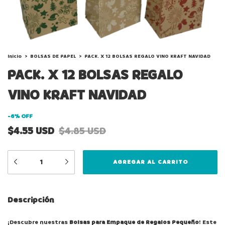
Inicio
>
BOLSAS DE PAPEL
>
PACK. X 12 BOLSAS REGALO VINO KRAFT NAVIDAD
PACK. X 12 BOLSAS REGALO
VINO KRAFT NAVIDAD
-
6
%
OFF
$4.55 USD
$4.85 USD
Descripción
¡Descubre nuestras
Bolsas para Empaque de Regalos Pequeño
! Este