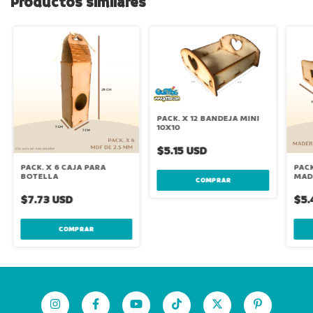
Productos similares
PACK. X 12 BANDEJA MINI
10X10
$5.15 USD
PACK. X 6 CAJA PARA
PACK
BOTELLA
MADE
$7.73 USD
$5.