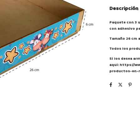
Descripción
Paquete con 3 
con adhesivo pa
Tamaño 26 cm an
Todos los produ
Si los desea ar
aqui:
https://w
productos-en-