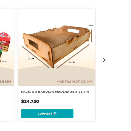
PACK. X 3 BANDEJA MADERA 35 x 25 cm
PACK. X 3 GUAC
$24.750
$34.500