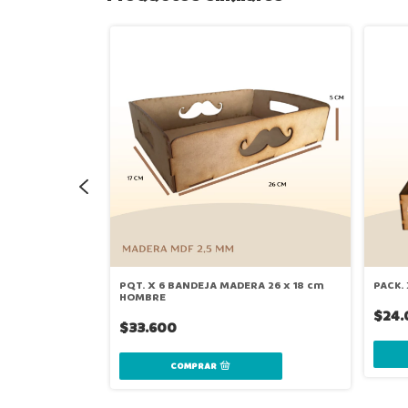
 10X10
PQT. X 6 BANDEJA MADERA 26 x 18 cm
PACK.
HOMBRE
$24.
$33.600