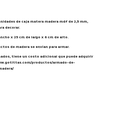
unidades de caja matera madera mdf de 2,5 mm,
ra decorar.
cho x 25 cm de largo x 6 cm de alto.
ctos de madera se envian para armar.
mados, tiene un costo adicional que puede adquirir
ww.gotittas.com/productos/armado-de-
madera/