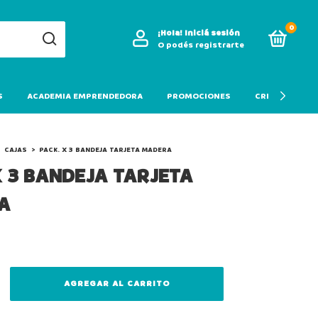
0
¡Hola!
Iniciá sesión
O podés registrarte
S
ACADEMIA EMPRENDEDORA
PROMOCIONES
CREDITO
CAJAS
>
PACK. X 3 BANDEJA TARJETA MADERA
X 3 BANDEJA TARJETA
A